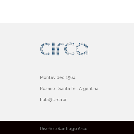
Montevideo 1564
Rosario . Santa fe . Argentina
hola@circa.ar
Diseño >
Santiago Arce